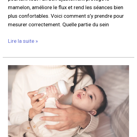
mamelon, améliore le flux et rend les séances bien
plus confortables. Voici comment s’y prendre pour
mesurer correctement. Quelle partie du sein
Lire la suite »
Comment
choisir
le
biberon
pour
un
allaitement
mixte