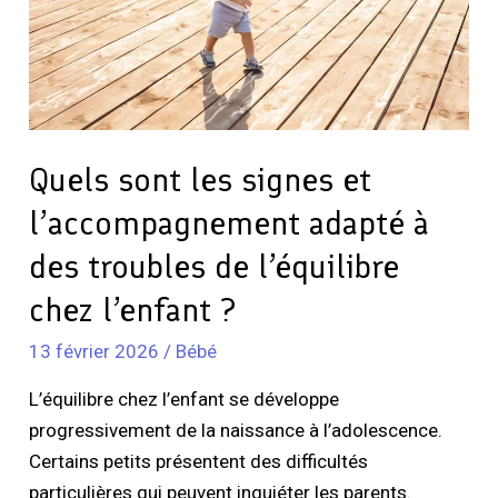
l’accompagnement
adapté
à
des
troubles
de
Quels sont les signes et
l’équilibre
l’accompagnement adapté à
chez
l’enfant
des troubles de l’équilibre
?
chez l’enfant ?
13 février 2026
/
Bébé
L’équilibre chez l’enfant se développe
progressivement de la naissance à l’adolescence.
Certains petits présentent des difficultés
particulières qui peuvent inquiéter les parents.