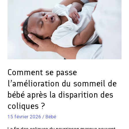
passe
l’amélioration
du
sommeil
de
bébé
après
la
disparition
Comment se passe
des
l’amélioration du sommeil de
coliques
bébé après la disparition des
?
coliques ?
15 février 2026
/
Bébé