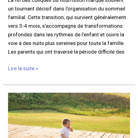
La fin des coliques du nourrisson marque souvent
un tournant décisif dans l’organisation du sommeil
familial. Cette transition, qui survient généralement
vers 3-4 mois, s’accompagne de transformations
profondes dans les rythmes de l’enfant et ouvre la
voie à des nuits plus sereines pour toute la famille.
Les parents qui ont traversé la période difficile des
Lire la suite »
Quels
sont
les
signes
et