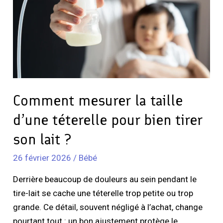
d’une
téterelle
pour
bien
tirer
son
lait
Comment mesurer la taille
?
d’une téterelle pour bien tirer
son lait ?
26 février 2026
/
Bébé
Derrière beaucoup de douleurs au sein pendant le
tire-lait se cache une téterelle trop petite ou trop
grande. Ce détail, souvent négligé à l’achat, change
pourtant tout : un bon ajustement protège le