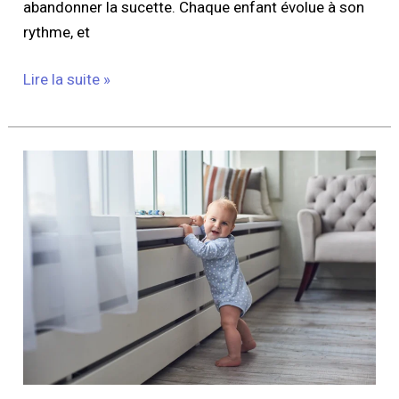
abandonner la sucette. Chaque enfant évolue à son
rythme, et
Lire la suite »
Comment
préparer
la
maison
pour
les
premiers
pas
de
bébé