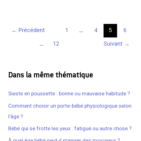
←
Précédent
1
…
4
5
6
…
12
Suivant
→
Dans la même thématique
Sieste en poussette : bonne ou mauvaise habitude ?
Comment choisir un porte-bébé physiologique selon
l’âge ?
Bébé qui se frotte les yeux : fatigué ou autre chose ?
À quel âge bébé peut-il manger des morceaux ?