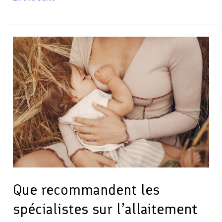
Que
recommandent
les
spécialistes
sur
l’allaitement
exclusif
jusqu’à
quel
âge
?
Que recommandent les
spécialistes sur l’allaitement