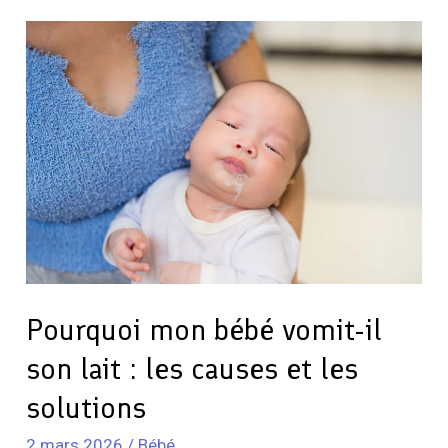
Pourquoi
mon
bébé
vomit-
il
son
lait
:
les
causes
et
Pourquoi mon bébé vomit-il
les
son lait : les causes et les
solutions
solutions
2 mars 2026
/
Bébé